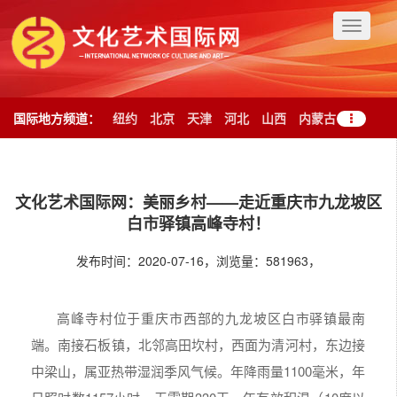
Toggle
navigati
国际地方频道：
纽约
北京
天津
河北
山西
内蒙古
辽宁
吉林
黑龙江
上海
江苏
浙江
安徽
福建
江西
文化艺术国际网：美丽乡村——走近重庆市九龙坡区
山东
河南
湖北
湖南
广东
广西
海南
重庆
四川
贵州
白市驿镇高峰寺村！
云南
西藏
陕西
甘肃
青海
宁夏
新疆
台湾
香港
澳门
发布时间：2020-07-16，浏览量：581963，
高峰寺村位于重庆市西部的九龙坡区白市驿镇最南
端。南接石板镇，北邻高田坎村，西面为清河村，东边接
中梁山，属亚热带湿润季风气候。年降雨量1100毫米，年