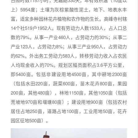
日照时数1157小时，无霜期330天，年有效积温（10度以
上）5954度；土壤为灰棕紫酸性泥土，地下、地表水丰
富，适宜多种园林花卉植物和农作物的生长。高峰寺村辖
14个社519户1952人。现有劳动力人数1533人，占人口总
数的79%。从事一产业460人，占劳动力的30%；从事二
产业123人，占劳动力8%；从事三产业950人，占劳动力
的62%。外出务工劳动力583人，转移劳动力收入占农民
人均现金收入的70%。规划区幅员面积占3.6平方公里，
即5400亩。包括非建设用地4500亩，其中耕地2300亩
（包括水田220亩，蔬菜600亩，苗木花卉800亩，果园
200亩，其他480亩），林地1150亩，其他1050亩（包括
荒坡地970亩和堰塘80亩）；建设用地900亩（包括农村
居住占地250亩，道路占地100亩，工业用地50亩，花卉
园区征地500亩）。