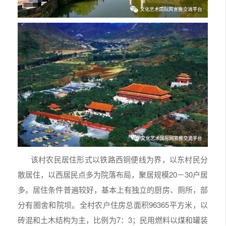
该村农民居住形式以铁路西铜便线为界，以东村民分
散居住，以西居民点多为院落布局，聚居规模20－30户居
多。居住条件普遍较好，基本上有独立的厨房、厕所，部
分有圈舍和院坝。全村农户住房总面积96365平方米，以
砖混和土木结构为主，比例为7：3；民用燃料以煤和罐装