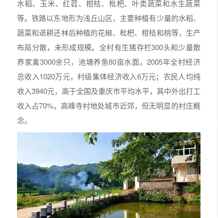
水稻、玉米、红苕、柑桔、枇杷、叶类蔬菜和水生蔬菜
等。铁路以东地形为浅丘山区，主要种植有少量的水稻、
蔬菜和退耕还林后种植的花椒、枇杷、柑桔和桃等，生产
布局分散，未形成规模。全村有生猪存栏300头和少量散
养家禽3000余只，池塘养鱼80亩水面。2005年全村经济
总收入1020万元，村级集体经济收入6万元；农民人均纯
收入3940元，高于全国及重庆市平均水平，其中外出打工
收入占70%。高峰寺村地处城市近郊，但无明显的村庄概
念。