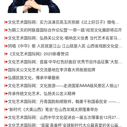
文化艺术国际网：实力派演员高玉庆担纲《过上好日子》微电影男一号主演！
为期三天的阿联酋国际合作论坛暨“一带一路”经贸文化展即将召开
文化艺术国际网：弘扬关公文化 唱响忠义信勇 当代艺术名家马小平先生倾心创意并创作国际关公文化艺术促进会会歌——《致敬关公》
同唱《中华》歌 人民就是江山 江山就是人民 山西省戏剧文化促进会
​《文化艺术国际网》2023新春贺词
文化艺术国际网：首届‘中华红色好曲目’优秀节目作品征集”大型活动正式启动！
国际关公文化艺术交流基地在李洪春大师故居挂牌
弘揚民族文化，傳承中華藝術
文化艺术国际网：文化旅游——走进国家AAAA级风景区人祖山！
传承传统文化艺术，弘扬关公忠义精神
文化艺术国际网：丹青国韵和顺致祥，翰墨千秋国泰民安 ——中国书画春晚（山西）组委会昨日在太原正式揭牌成立
“新时代《大美山西》笔会”在山西龙城太原隆重举办
文化艺术国际网：山西中华文化促进会一届五次理事会12月27日在山西太原成功召开
文化艺术国际网：“首届‘喜善杯’全球新时代大众最喜爱的关公画像（造型）艺术作品征集评比”活动收官时间延迟 报名零元 仍在报名中