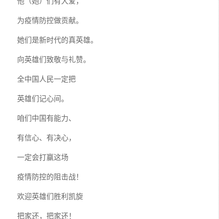
他（她）们有大爱，
为疫情防控做贡献。
她们是新时代的真英雄。
向英雄们致敬与礼赞。
全中国人民一定把
英雄们记心间。
咱们中国有能力、
有信心、有决心，
一定会打赢这场
疫情防控的阻击战！
欢迎英雄们胜利凯旋
把家还，把家还！