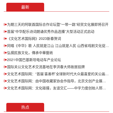
最新
为期三天的阿联酋国际合作论坛暨“一带一路”经贸文化展即将召开
首届“中华配乐诗词朗诵优秀作品选播”大型活动正式启动
​《文化艺术国际网》2023新春贺词
同唱《中华》歌 人民就是江山 江山就是人民 山西省戏剧文化促进会
弘揚民族文化，傳承中華藝術
2021中国巴基斯坦电动车产业论坛
国际关公文化艺术交流基地在李洪春大师故居挂牌
文化艺术国际网：“首届‘喜善杯’全球新时代大众最喜爱的关公画像（造型）艺术作品征集评比”活动收官时间延迟 报名零元 仍在报名中
文化艺术国际网：由中国收藏家协会作指导，北京文创产业展示中心主办的马汉跃先生作品收藏捐赠暨中国收藏文化大讲堂启动仪式在京隆重举行
文化艺术国际网：文化碰撞，友谊交汇——中宇力度创始人邢凤亮先生走进“地中海心脏”马耳他
热点