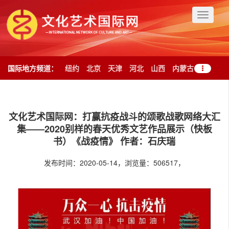
Toggle
navigati
国际地方频道：
纽约
北京
天津
河北
山西
内蒙古
辽宁
吉林
黑龙江
上海
江苏
浙江
安徽
福建
江西
文化艺术国际网：打赢抗疫战斗的颂歌战歌网络大汇
山东
河南
湖北
湖南
广东
广西
海南
重庆
四川
贵州
集——2020别样的春天优秀文艺作品展示（快板
云南
西藏
陕西
甘肃
青海
宁夏
新疆
台湾
香港
澳门
书）《战疫情》 作者：石庆瑞
发布时间：2020-05-14，浏览量：506517，