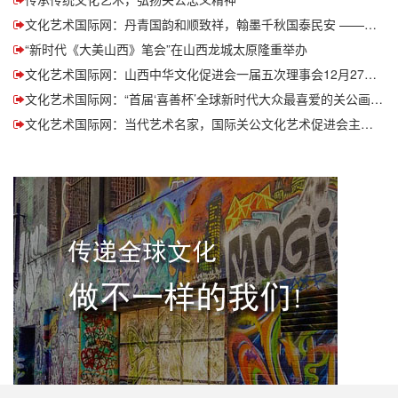
文化艺术国际网：丹青国韵和顺致祥，翰墨千秋国泰民安 ——中国书画春晚（山西）组委会昨日在太原正式揭牌成立
“新时代《大美山西》笔会”在山西龙城太原隆重举办
文化艺术国际网：山西中华文化促进会一届五次理事会12月27日在山西太原成功召开
文化艺术国际网：“首届‘喜善杯’全球新时代大众最喜爱的关公画像（造型）艺术作品征集评比”活动收官时间延迟 报名零元 仍在报名中
文化艺术国际网：当代艺术名家，国际关公文化艺术促进会主席马小平先生演唱的新创歌曲《关公》全国关庙巡回演唱活动走进洛阳关林庙！